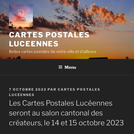
Aller
au
contenu
principal
CARTES POSTALES
LUCEENNES
Belles cartes postales de votre ville et d'ailleurs
Menu
PUBLIÉ
7 OCTOBRE 2023
PAR
CARTES POSTALES
LE
LUCÉENNES
Les Cartes Postales Lucéennes
seront au salon cantonal des
créateurs, le 14 et 15 octobre 2023