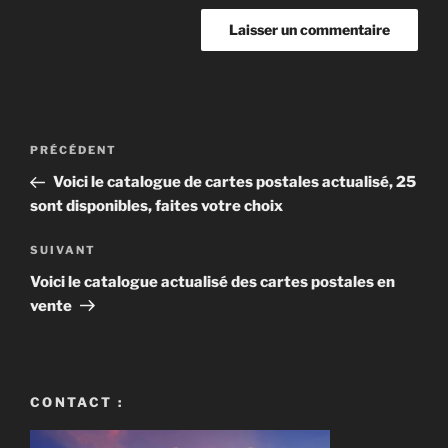
Navigation
Article
PRÉCÉDENT
de
précédent
Voici le catalogue de cartes postales actualisé, 25
l’article
sont disponibles, faites votre choix
Article
SUIVANT
suivant
Voici le catalogue actualisé des cartes postales en
vente
CONTACT :