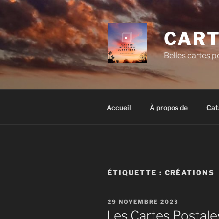
Aller
au
contenu
CART
principal
Belles cartes po
Accueil
À propos de
Cat
ÉTIQUETTE :
CRÉATIONS
PUBLIÉ
29 NOVEMBRE 2023
LE
Les Cartes Postal