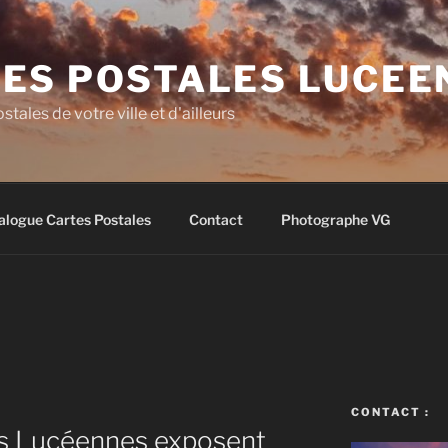
ES POSTALES LUCEE
stales de votre ville et d'ailleurs
alogue Cartes Postales
Contact
Photographe VG
CONTACT :
es Lucéennes exposent