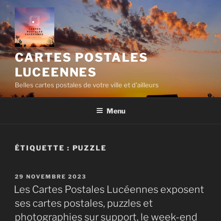
Aller
au
contenu
principal
CARTES POSTALES
LUCEENNES
Belles cartes postales de votre ville et d'ailleurs
Menu
ÉTIQUETTE :
PUZZLE
PUBLIÉ
29 NOVEMBRE 2023
LE
Les Cartes Postales Lucéennes exposent
ses cartes postales, puzzles et
photographies sur support, le week-end