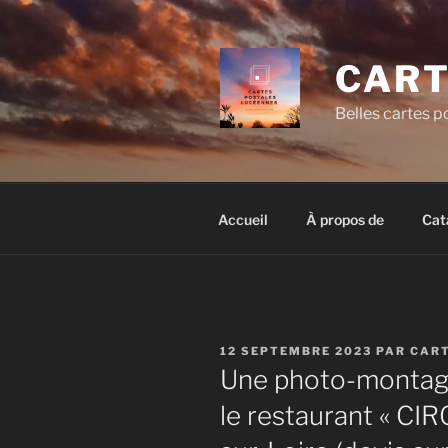
Aller
au
contenu
CART
principal
Belles cartes po
Accueil
À propos de
Cat
PUBLIÉ
12 SEPTEMBRE 2023
PAR
CART
LE
Une photo-montage
le restaurant « CI