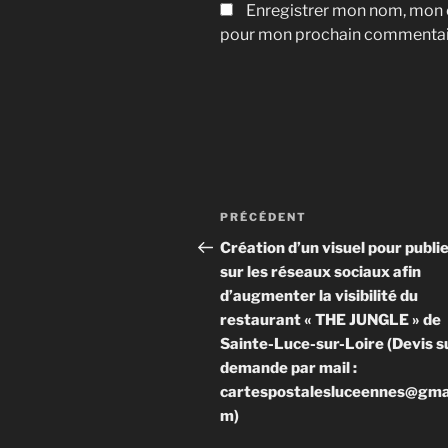
Enregistrer mon nom, mon e
pour mon prochain commentai
Navigation
Article
PRÉCÉDENT
de
précédent
Création d’un visuel pour publi
sur les réseaux sociaux afin
l’article
d’augmenter la visibilité du
restaurant « THE JUNGLE » de
Sainte-Luce-sur-Loire (Devis s
demande par mail :
cartespostalesluceennes@gmai
m)