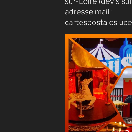
sur-Loire (devis s
adresse mail :
cartespostalesluc