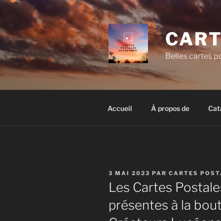
Aller
au
contenu
CART
principal
Belles cartes po
Accueil
À propos de
Cat
PUBLIÉ
3 MAI 2023
PAR
CARTES POST
LE
Les Cartes Postal
présentes à la bo