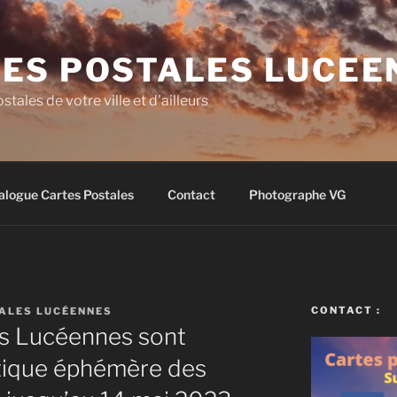
ES POSTALES LUCEE
stales de votre ville et d'ailleurs
alogue Cartes Postales
Contact
Photographe VG
CONTACT :
ALES LUCÉENNES
es Lucéennes sont
utique éphémère des