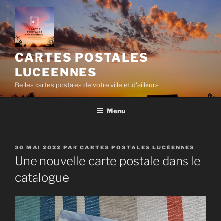
Aller
au
contenu
principal
CARTES POSTALES
LUCEENNES
Belles cartes postales de votre ville et d'ailleurs
Menu
PUBLIÉ
30 MAI 2022
PAR
CARTES POSTALES LUCÉENNES
LE
Une nouvelle carte postale dans le
catalogue