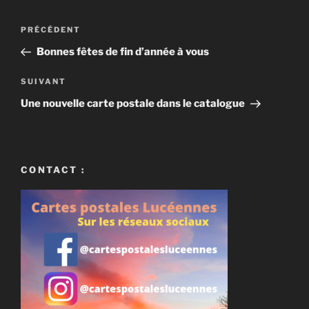
Navigation
Article
PRÉCÉDENT
de
précédent
Bonnes fêtes de fin d’année à vous
l’article
Article
SUIVANT
suivant
Une nouvelle carte postale dans le catalogue
CONTACT :