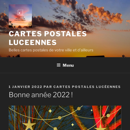
Aller
au
contenu
principal
CARTES POSTALES
LUCEENNES
Belles cartes postales de votre ville et d'ailleurs
Menu
PUBLIÉ
1 JANVIER 2022
PAR
CARTES POSTALES LUCÉENNES
LE
Bonne année 2022 !